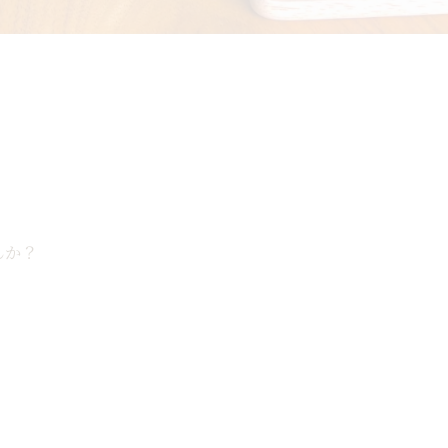
んか？
。