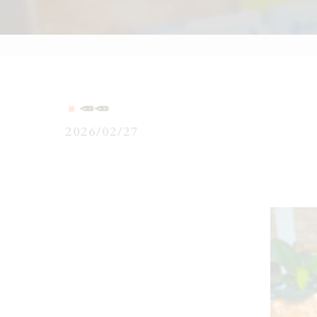
🥕🥕
2026/02/27