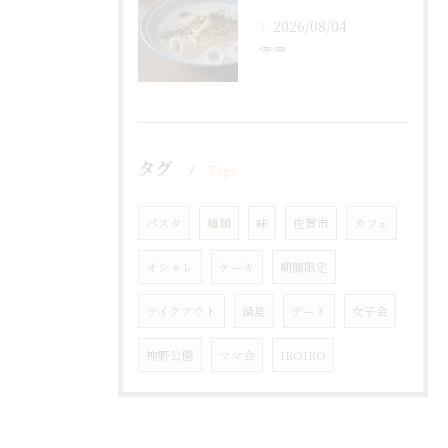
2026/08/04
🥕🥕
タグ
Tags
パスタ
種類
味
佐賀市
カフェ
オシャレ
ケーキ
期間限定
テイクアウト
鍋島
デート
女子会
神野公園
ママ会
IROIRO