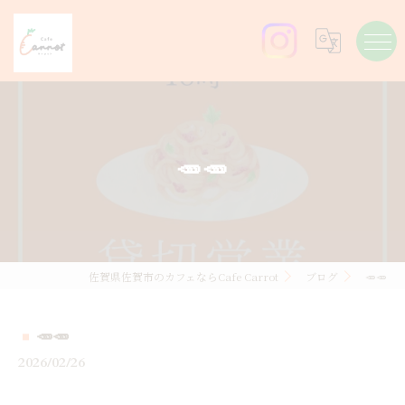
🥕🥕
佐賀県佐賀市のカフェならCafe Carrot
ブログ
🥕🥕
🥕🥕
2026/02/26