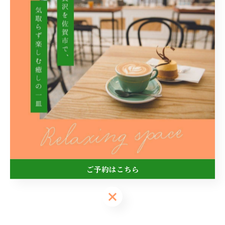
ドリンクセット￥500(税込￥550)
Cafe Carrot(カフェ キャロット)
【住所】佐賀県佐賀市神園3丁目14-8
【ＴＥＬ】080-6232-2673
【営業時間】11時30分~16時 18時~20時
※16時~18時まで準備時間となります。
【店休日】毎週水曜日、日曜日
【駐車場】4台
※お越しの際は乗り合わせで御来店頂けると幸いです☘️
ご予約はこちら
#佐賀 #佐賀市 #カフェ
ご予約はこちら