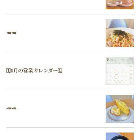
🥕🥕
🗓8月の営業カレンダー🗓
🥕🥕
ご予約はこちら