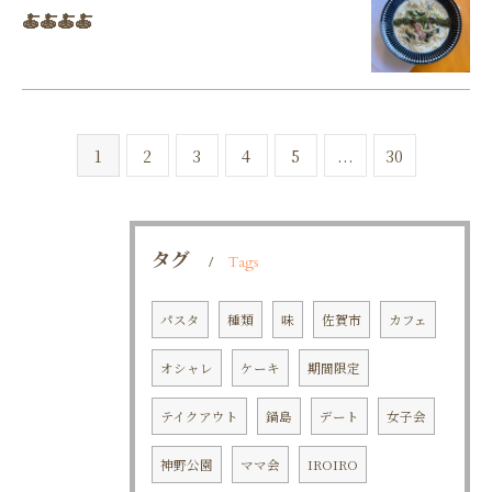
🍝🍝🍝🍝
1
2
3
4
5
...
30
タグ
Tags
パスタ
種類
味
佐賀市
カフェ
オシャレ
ケーキ
期間限定
テイクアウト
鍋島
デート
女子会
神野公園
ママ会
IROIRO