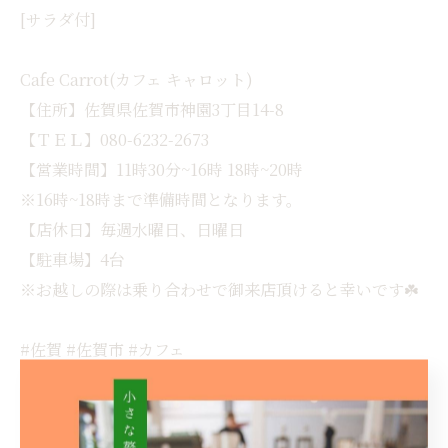
[サラダ付]
Cafe Carrot(カフェ キャロット)
【住所】佐賀県佐賀市神園3丁目14-8
【ＴＥＬ】080-6232-2673
【営業時間】11時30分~16時 18時~20時
※16時~18時まで準備時間となります。
【店休日】毎週水曜日、日曜日
【駐車場】4台
※お越しの際は乗り合わせで御来店頂けると幸いです☘️
#佐賀 #佐賀市 #カフェ