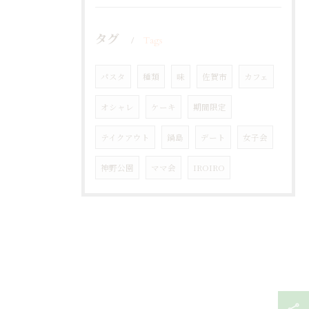
タグ
Tags
パスタ
種類
味
佐賀市
カフェ
オシャレ
ケーキ
期間限定
テイクアウト
鍋島
デート
女子会
神野公園
ママ会
IROIRO