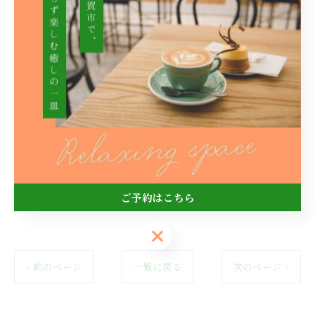
【ＴＥＬ】080-6232-2673
【営業時間】11時30分~16時 18時~20時
※16時~18時まで準備時間となります。
【店休日】毎週水曜日、日曜日
【駐車場】4台
※お越しの際は乗り合わせで御来店頂けると幸いです☘️
#佐賀市 #カフェ #佐賀
ご予約はこちら
ご予約はこちら
< 前のページ
一覧に戻る
次のページ >