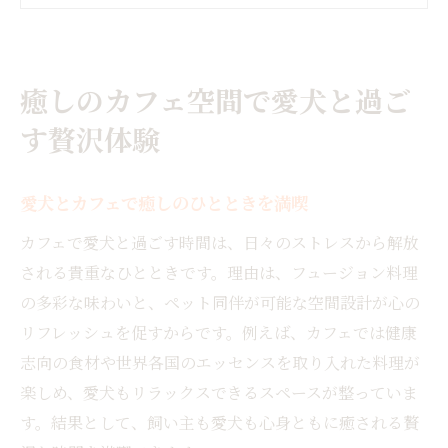
カフェタイムで感じる日常の贅沢なリセッ
ト
カフェ空間の工夫が叶える癒し体験とは
癒しのカフェ空間で愛犬と過ご
フュージョン料理が楽しめるカフェの魅力発見
カフェで味わう独自のフュージョン料理体
す贅沢体験
験
カフェメニューに見る多彩なフュージョン
愛犬とカフェで癒しのひとときを満喫
の工夫
カフェで愛犬と過ごす時間は、日々のストレスから解放
カフェのフュージョン料理が話題を集める
される貴重なひとときです。理由は、フュージョン料理
理由
の多彩な味わいと、ペット同伴が可能な空間設計が心の
カフェで楽しむ新感覚の料理の特徴と魅力
リフレッシュを促すからです。例えば、カフェでは健康
カフェ好きが注目するフュージョンメニュ
志向の食材や世界各国のエッセンスを取り入れた料理が
ーの魅力
楽しめ、愛犬もリラックスできるスペースが整っていま
す。結果として、飼い主も愛犬も心身ともに癒される贅
愛犬同伴ならカフェで味わう特別なランチ時間