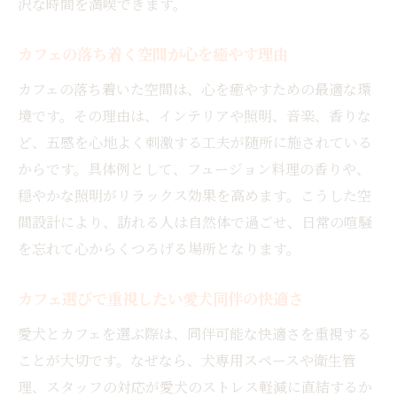
沢な時間を満喫できます。
愛犬と一緒に楽しむカフェの特別ランチ体
験
カフェの落ち着く空間が心を癒やす理由
カフェで過ごす愛犬とのランチが人気の理
カフェの落ち着いた空間は、心を癒やすための最適な環
由
境です。その理由は、インテリアや照明、音楽、香りな
カフェのランチタイムで感じる癒しと満足
ど、五感を心地よく刺激する工夫が随所に施されている
感
からです。具体例として、フュージョン料理の香りや、
ドッグカフェで味わうランチのおすすめポ
穏やかな照明がリラックス効果を高めます。こうした空
イント
間設計により、訪れる人は自然体で過ごせ、日常の喧騒
カフェランチで叶う愛犬との特別な思い出
を忘れて心からくつろげる場所となります。
作り
健康志向のカフェメニューで心も体もリフレッ
カフェ選びで重視したい愛犬同伴の快適さ
シュ
愛犬とカフェを選ぶ際は、同伴可能な快適さを重視する
カフェで味わう健康志向のフュージョン料
ことが大切です。なぜなら、犬専用スペースや衛生管
理
理、スタッフの対応が愛犬のストレス軽減に直結するか