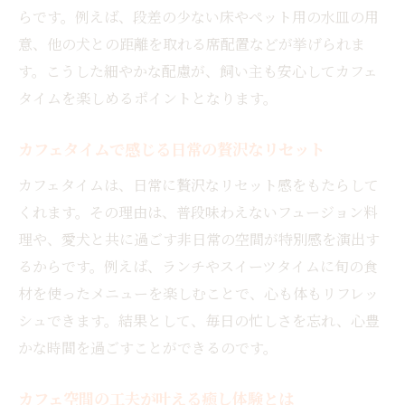
カフェメニューがもたらす心身のリフレッ
らです。例えば、段差の少ない床やペット用の水皿の用
シュ効果
意、他の犬との距離を取れる席配置などが挙げられま
カフェで選べるナチュラルな料理の魅力発
す。こうした細やかな配慮が、飼い主も安心してカフェ
見
タイムを楽しめるポイントとなります。
カフェのヘルシーメニューで体をいたわる
カフェタイムで感じる日常の贅沢なリセット
時間
カフェだからこそ楽しめる健康的な食事体
カフェタイムは、日常に贅沢なリセット感をもたらして
験
くれます。その理由は、普段味わえないフュージョン料
理や、愛犬と共に過ごす非日常の空間が特別感を演出す
カフェで叶える愛犬との幸せなひとときのすす
るからです。例えば、ランチやスイーツタイムに旬の食
め
材を使ったメニューを楽しむことで、心も体もリフレッ
カフェで愛犬と過ごす幸せな瞬間の作り方
シュできます。結果として、毎日の忙しさを忘れ、心豊
カフェ空間が愛犬との絆を深める理由
かな時間を過ごすことができるのです。
カフェで叶う愛犬との充実した時間の魅力
カフェのサービスがもたらす安心と癒し
カフェ空間の工夫が叶える癒し体験とは