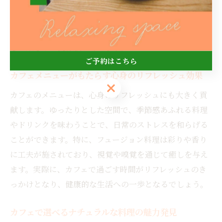
優しいのが特徴です。実際に、カフェのフュージョン料
理は食材の持つ栄養価を活かし、バランスの良い食事を
目指しています。これにより、健康を気遣う方でも安心
して楽しめる食体験が叶います。
ご予約はこちら
カフェメニューがもたらす心身のリフレッシュ効果
ご予約はこちら
カフェのメニューは、心身のリフレッシュにも大きく貢
献します。ゆったりとした空間で、季節感あふれる料理
やドリンクを味わうことで、日常のストレスを和らげる
ことができます。特に、フュージョン料理は彩りや香り
に工夫が施されており、視覚や嗅覚を通じて癒しを与え
ます。実際に、カフェで過ごす時間がリフレッシュのき
っかけとなり、健康的な生活への一歩となるでしょう。
カフェで選べるナチュラルな料理の魅力発見