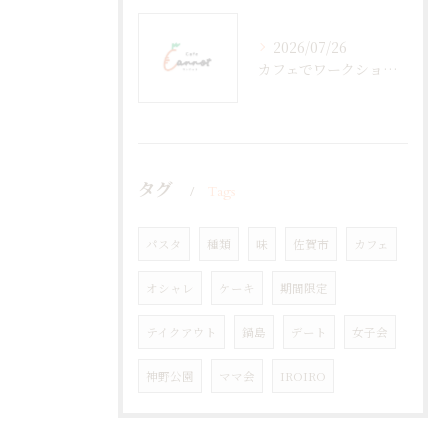
2026/07/26
カフェでワークショップを低コスト開催するための企画準備＆参加費設定の実践ポイント
タグ
Tags
パスタ
種類
味
佐賀市
カフェ
オシャレ
ケーキ
期間限定
テイクアウト
鍋島
デート
女子会
神野公園
ママ会
IROIRO