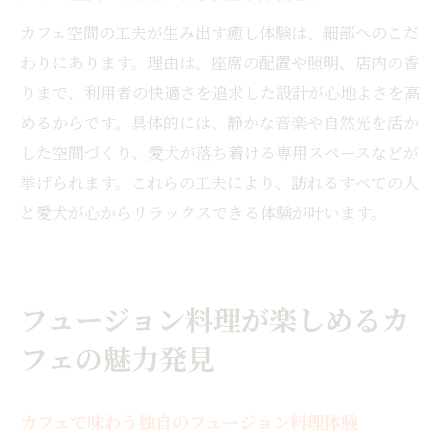
愛犬家に人気のカフェ体験の楽しみ方
カフェ空間の工夫が生み出す癒し体験は、細部へのこだ
新感覚フュージョン料理を堪能できるカフェ体
わりにあります。理由は、座席の配置や照明、店内の香
験記
りまで、利用者の快適さを追求した設計が心地よさを高
カフェのフュージョン料理実食レポート
めるからです。具体的には、静かな音楽や自然光を活か
カフェで味わった新感覚フュージョンの魅
した空間づくり、愛犬が落ち着ける専用スペースなどが
力
挙げられます。これらの工夫により、訪れるすべての人
と愛犬が心からリラックスできる体験が叶います。
カフェ体験で感じた料理の個性と工夫
カフェで出会った印象的なフュージョンメ
ニュー
カフェでのフュージョン料理体験を振り返
フュージョン料理が楽しめるカ
る
フェの魅力発見
カフェで味わう独自のフュージョン料理体験