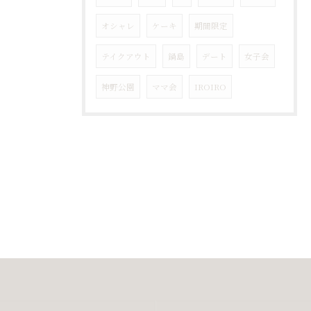
オシャレ
ケーキ
期間限定
テイクアウト
鍋島
デート
女子会
神野公園
ママ会
IROIRO