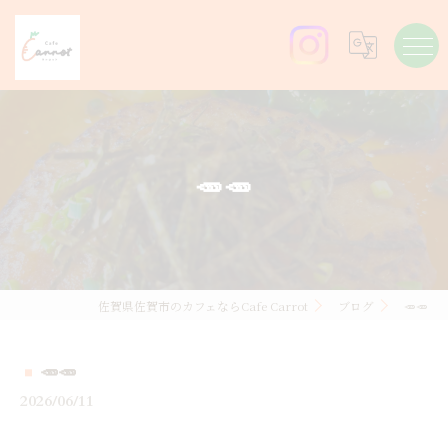
🥕🥕
佐賀県佐賀市のカフェならCafe Carrot
ブログ
🥕🥕
🥕🥕
2026/06/11