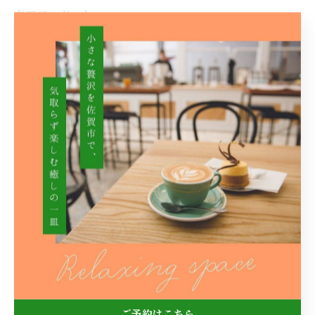
🍨アフォガート
単品￥600(税込￥660)
ドリンクセット￥900(税込￥990)
🍨アイスクリーム
単品￥200(税込￥220)
ドリンクセット￥500(税込￥550)
Cafe Carrot(カフェ キャロット)
【住所】佐賀県佐賀市神園3丁目14-8
【ＴＥＬ】080-6232-2673
【営業時間】月･火･木 11時30分~18時（L･O17時30分）
金･土 11時30分~17時 18時~20時（L･O19時30分）
【店休日】毎週水曜日、日曜日
【駐車場】4台
ご予約はこちら