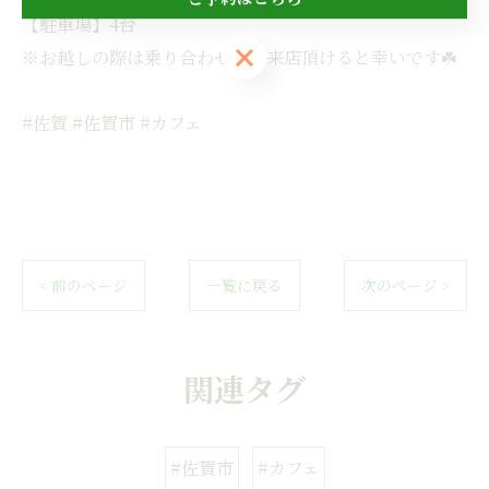
【駐車場】4台
ご予約はこちら
※お越しの際は乗り合わせで御来店頂けると幸いです☘️
#佐賀 #佐賀市 #カフェ
< 前のページ
一覧に戻る
次のページ >
関連タグ
#佐賀市
#カフェ