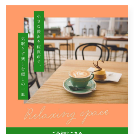
🍨アフォガート
単品￥600(税込￥660)
ドリンクセット￥900(税込￥990)
🍨アイスクリーム
単品￥200(税込￥220)
ドリンクセット￥500(税込￥550)
Cafe Carrot(カフェ キャロット)
【住所】佐賀県佐賀市神園3丁目14-8
【ＴＥＬ】080-6232-2673
【営業時間】月･火･木 11時30分~18時（L･O17時30分）
金･土 11時30分~17時 18時~20時（L･O19時30分）
【店休日】毎週水曜日、日曜日
ご予約はこちら