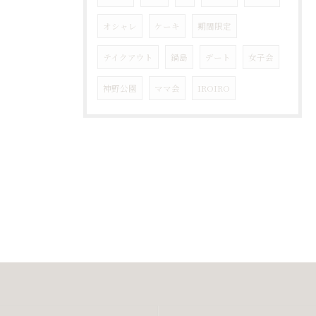
オシャレ
ケーキ
期間限定
テイクアウト
鍋島
デート
女子会
神野公園
ママ会
IROIRO