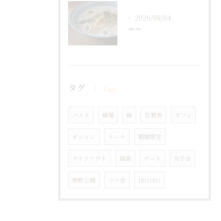
2026/08/04
🥕🥕
タグ
Tags
パスタ
種類
味
佐賀市
カフェ
オシャレ
ケーキ
期間限定
テイクアウト
鍋島
デート
女子会
神野公園
ママ会
IROIRO