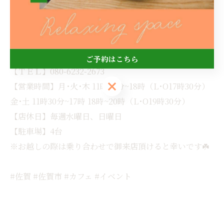
ドリンクセット￥500(税込￥550)
Cafe Carrot(カフェ キャロット)
【住所】佐賀県佐賀市神園3丁目14-8
ご予約はこちら
【ＴＥＬ】080-6232-2673
ご予約はこちら
【営業時間】月･火･木 11時30分~18時（L･O17時30分）
金･土 11時30分~17時 18時~20時（L･O19時30分）
【店休日】毎週水曜日、日曜日
【駐車場】4台
※お越しの際は乗り合わせで御来店頂けると幸いです☘️
#佐賀 #佐賀市 #カフェ #イベント