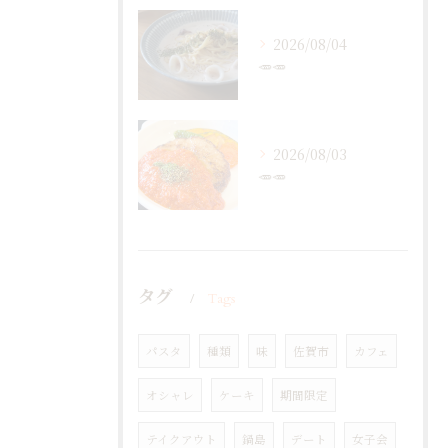
2026/08/04
🥕🥕
2026/08/03
🥕🥕
タグ
Tags
パスタ
種類
味
佐賀市
カフェ
オシャレ
ケーキ
期間限定
テイクアウト
鍋島
デート
女子会