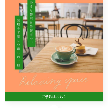
ドリンクセット￥900(税込￥990)
🍨アイスクリーム
単品￥200(税込￥220)
ドリンクセット￥500(税込￥550)
Cafe Carrot(カフェ キャロット)
【住所】佐賀県佐賀市神園3丁目14-8
【ＴＥＬ】080-6232-2673
【営業時間】11時30分~16時 18時~20時
※16時~18時まで準備時間となります。
【店休日】毎週水曜日、日曜日
【駐車場】4台
ご予約はこちら
※お越しの際は乗り合わせで御来店頂けると幸いです☘️