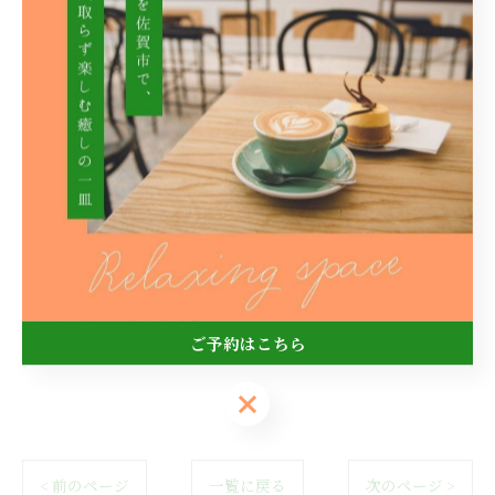
Cafe Carrot(カフェ キャロット)
【住所】佐賀県佐賀市神園3丁目14-8
【ＴＥＬ】080-6232-2673
【営業時間】11時30分~16時 18時~20時
※16時~18時まで準備時間となります。
【店休日】毎週水曜日、日曜日
【駐車場】4台
※お越しの際は乗り合わせで御来店頂けると幸いです☘️
#佐賀 #佐賀市 #カフェ
ご予約はこちら
ご予約はこちら
< 前のページ
一覧に戻る
次のページ >