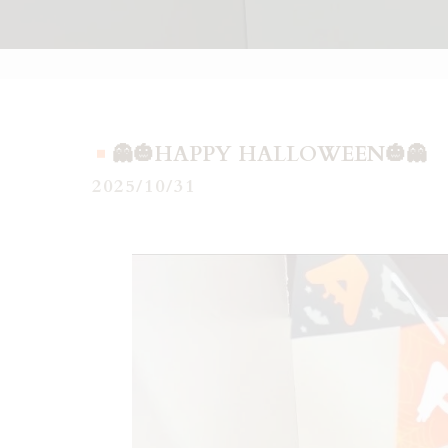
👻🎃HAPPY HALLOWEEN🎃👻
2025/10/31