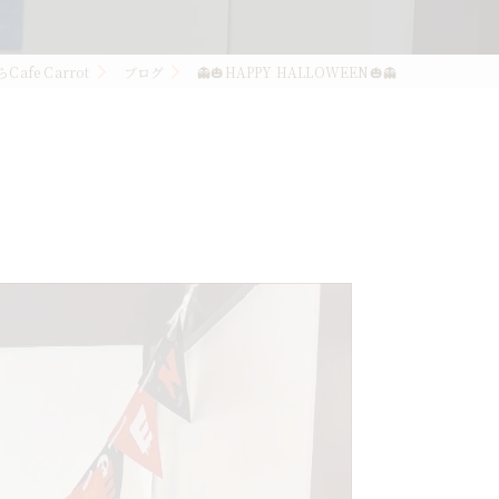
fe Carrot
ブログ
👻🎃HAPPY HALLOWEEN🎃👻