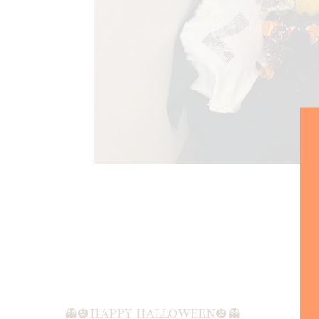
👻🎃HAPPY HALLOWEEN🎃👻