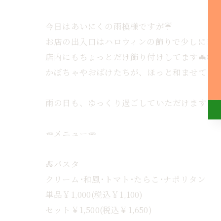
今日はあいにくの雨模様ですが☔️
お店の出入口はハロウィンの飾りで少しにぎやか
店内にもちょっとだけ飾り付けしてます🦇🕸
かぼちゃやおばけたちが、ほっと和ませてくれ
雨の日も、ゆっくり過ごしていただけますよう
🥕メニュー🥕
🍝パスタ
クリーム･和風･トマト･たらこ･ナポリタン
単品￥1,000(税込￥1,100)
セット￥1,500(税込￥1,650)