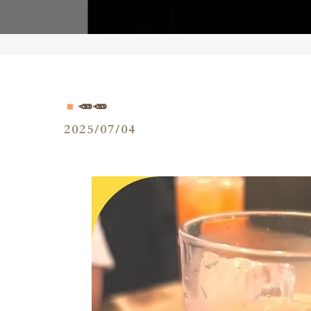
🥕🥕
2025/07/04