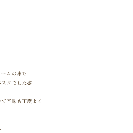
ご予約はこちら
ご予約はこちら
リームの味で
スタでした🍝
いて辛味も丁度よく
ら