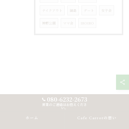
テイクアウト
鍋島
デート
女子会
神野公園
ママ会
IROIRO
080-6232-2673
営業のご連絡はお控えくださ
い。
ホーム
Cafe Carrotの想い