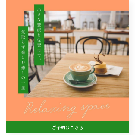
--------------------------------------------------------------------
--
パスタ
ランチ
< 前のページ
一覧に戻る
次のページ >
関連タグ
#パスタ
#種類
#味
#佐賀市
ご予約はこちら